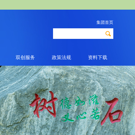
集团首页
双创服务
政策法规
资料下载