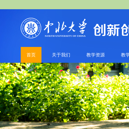
首页
关于我们
教学资源
教