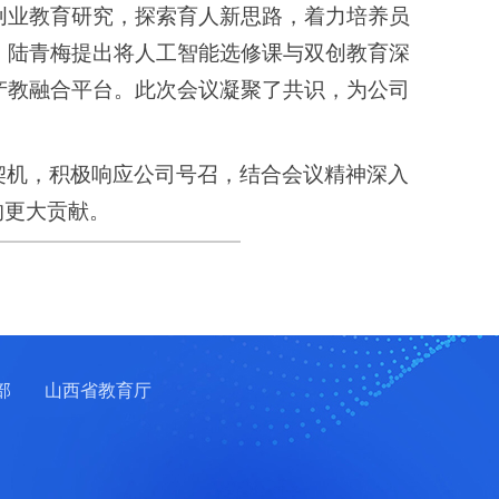
创业教育研究，探索育人新思路，着力培养员
。陆青梅提出将人工智能选修课与双创教育深
产教融合平台。此次会议凝聚了共识，为公司
契机，积极响应公司号召，结合会议精神深入
的更大贡献。
部
山西省教育厅