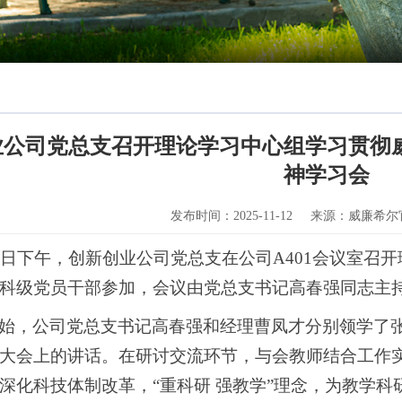
业公司党总支召开理论学习中心组学习贯彻
神学习会
发布时间：2025-11-12
来源：威廉希尔
11日下午，创新创业公司党总支在公司A401会议室
科级党员干部参加，会议由党总支书记高春强同志主
始，公司党总支书记高春强和经理曹凤才分别领学了
大会上的讲话。在研讨交流环节，与会教师结合工作
深化科技体制改革，“重科研 强教学”理念，为教学