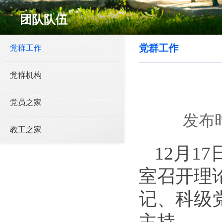
团队队伍
党群工作
党群工作
党群机构
党员之家
发布时
教工之家
12月1
室召开理
记、科级
主持。