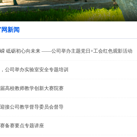
官网新闻
嵘 砥砺初心向未来 ——公司举办主题党日+工会红色观影活动
，公司举办实验室安全专题培训
届高校教师教学创新大赛院赛
迎接公司教学督导委员会督导
赛备赛要点专题讲座