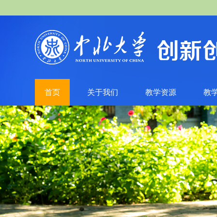
首页
关于我们
教学资源
教